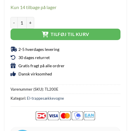
was:
is:
Kun 14 tilbage på lager
15.800 kr..
9.799 kr..
El-trappesækkevogn NordicTrolley ThorLift Pro 200 kg antal
TILFØJ TIL KURV
2-5 hverdages levering
30 dages returret
Gratis fragt på alle ordrer
Dansk virksomhed
Varenummer (SKU):
TL200E
Kategori:
El-trappesækkevogne