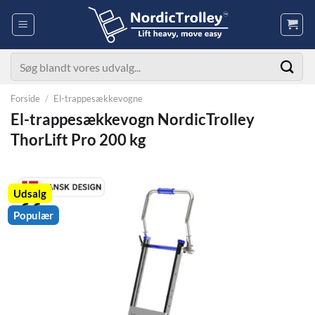
Fortsæt
til
indhold
Søg
efter:
Forside
/
El-trappesækkevogne
El-trappesækkevogn NordicTrolley
ThorLift Pro 200 kg
Udsalg
Populær