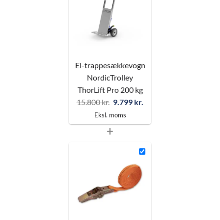
El-trappesækkevogn
NordicTrolley
ThorLift Pro 200 kg
Original
Current
15.800
kr.
9.799
kr.
price
price
Eksl. moms
was:
is:
+
15.800 kr..
9.799 kr..